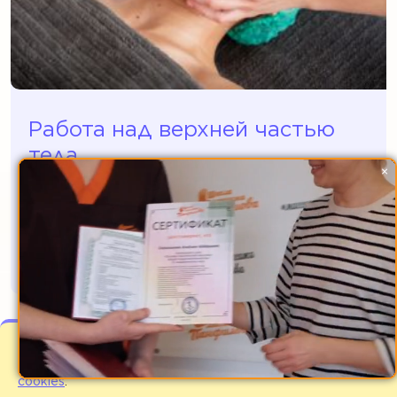
Работа над верхней частью
тела
×
Темы занятия:
Массаж верхних конечностей
Массаж волосистой области головы
Мы используем файлы cookies для улучшения
работы сайта. Оставаясь на нашем сайте Вы
соглашаетесь с
условиями использования файлов
cookies
.