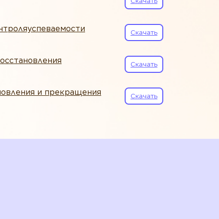
Скачать
нтроляуспеваемости
Скачать
восстановления
Скачать
новления и прекращения
Скачать