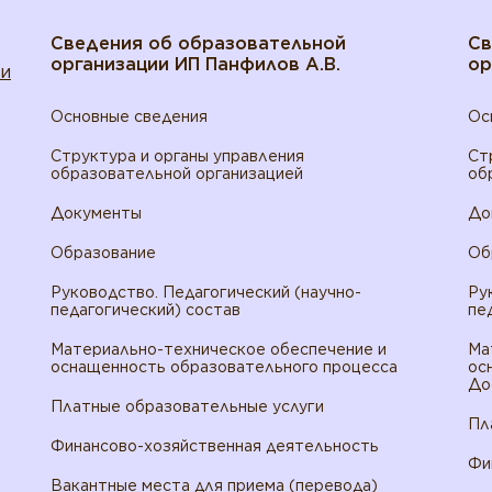
Сведения об образовательной
Св
организации ИП Панфилов А.В.
ор
ти
Основные сведения
Ос
Структура и органы управления
Ст
образовательной организацией
об
Документы
До
Образование
Об
Руководство. Педагогический (научно-
Ру
педагогический) состав
пе
Материально-техническое обеспечение и
Ма
оснащенность образовательного процесса
ос
До
Платные образовательные услуги
Пл
Финансово-хозяйственная деятельность
Фи
Вакантные места для приема (перевода)