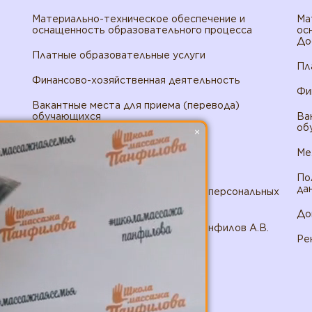
Материально-техническое обеспечение и
Ма
оснащенность образовательного процесса
ос
До
Платные образовательные услуги
Пл
Финансово-хозяйственная деятельность
Фи
Вакантные места для приема (перевода)
обучающихся
Ва
об
×
Доступная среда
Ме
Международное сотрудничество
По
да
Политика в отношении обработки персональных
данных ИП Панфилов
До
Договор публичной оферты ИП Панфилов А.В.
Ре
Реквизиты ИП Панфилов