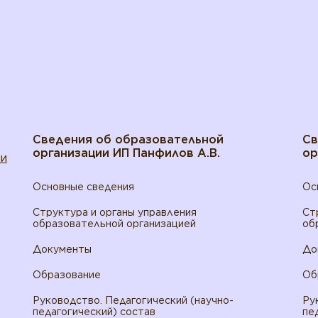
Сведения об образовательной
Св
организации ИП Панфилов А.В.
ор
ти
Основные сведения
Ос
Структура и органы управления
Ст
образовательной организацией
об
Документы
До
Образование
Об
Руководство. Педагогический (научно-
Ру
педагогический) состав
пе